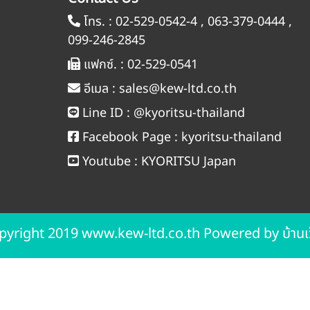
โทร. :
02-529-0542-4
,
063-379-0444
,
099-246-2845
แฟกซ์. :
02-529-0541
อีเมล :
sales@kew-ltd.co.th
Line ID :
@kyoritsu-thailand
Facebook Page :
kyoritsu-thailand
Youtube :
KYORITSU Japan
pyright 2019 www.kew-ltd.co.th Powered by
บ้านเ