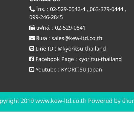
โทร. :
02-529-0542-4
,
063-379-0444
,
099-246-2845
แฟกซ์. :
02-529-0541
อีเมล :
sales@kew-ltd.co.th
Line ID :
@kyoritsu-thailand
Facebook Page :
kyoritsu-thailand
Youtube :
KYORITSU Japan
pyright 2019 www.kew-ltd.co.th Powered by
บ้านเ