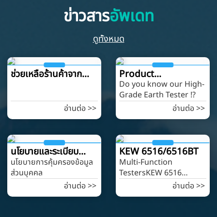
ข่าวสาร
อัพเดท
ดูทั้งหมด
ช่วยเหลือร้านค้าจาก
Product
Do you know our High-
สถานการณ์อุทกภัย
News...Vol.1
Grade Earth Tester !?
อ่านต่อ >>
อ่านต่อ >>
นโยบายและระเบียบ
KEW 6516/6516BT
นโยบายการคุ้มครองข้อมูล
Multi-Function
ปฎิบัติการคุ้มครอง
ส่วนบุคคล
TestersKEW 6516
ข้อมูลส่วนบุคคล
/6516BT NEW
อ่านต่อ >>
อ่านต่อ >>