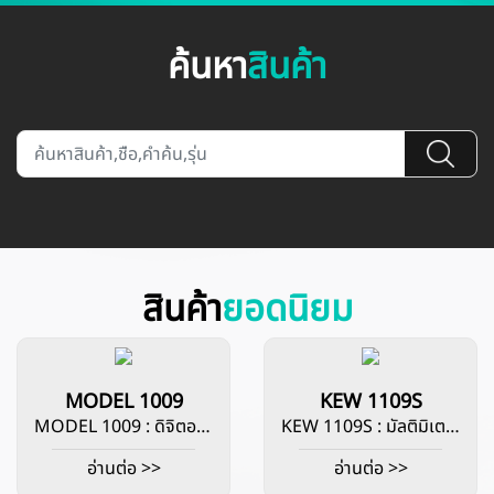
ค้นหา
สินค้า
สินค้า
ยอดนิยม
MODEL 1009
KEW 1109S
MODEL 1009 : ดิจิตอลมัลติมิเตอร์ การแสดงผล : 3999 ครั้ง ช่วงอัตโนมัติและตัวเลือกช่วงด้วยตนเอง (พร้อมคุณสมบัติคงช่วง) ช่วงความต้านทานให้การทดสอบความต่อเนื่องของเสียง ปิดเครื่องโดยอัตโนมัติในเวลาประมาณ 30 นาทีเพื่อประหยัดแบตเตอรี่ การวัดกระแสตรงได้ถึง 10A AC และ DC พร้อมซองหนัง
KEW 1109S : มัลติมิเตอร์แบบอะนาล็อก สเกลแบบมิเรอร์เพื่อการอ่านค่าที่ง่ายดายและแม่นยำ ขั้วต่อเอาต์พุตสำหรับตัดส่วนประกอบ ไฟฟ้า DC เมื่อวัดแรงดันไฟฟ้า AC ขั้วต่ออินพุตและสายทดสอบที่ได้รับการออกแบบเพื่อความปลอดภัย
อ่านต่อ >>
อ่านต่อ >>